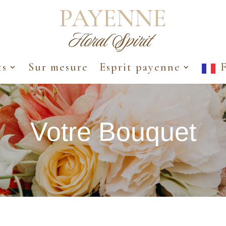
PAYENNE
Floral Spirit
ts
Sur mesure
Esprit payenne
F
Votre Bouquet