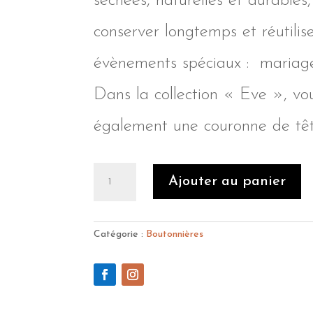
séchées, naturelles et durables
conserver longtemps et réutilis
évènements spéciaux : mariage,
Dans la collection « Eve », vo
également une couronne de têt
quantité
Ajouter au panier
de
Boutonnière
"Eve"
Catégorie :
Boutonnières