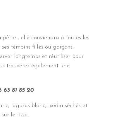
pêtre , elle conviendra à toutes les
 ses témoins filles ou garçons.
server longtemps et réutiliser pour
vous trouverez également une
6 63 81 85 20
nc, lagurus blanc, ixodia séchés et
ur le tissu.