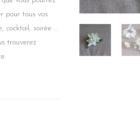
, que vous pourrez
er pour tous vos
 cocktail, soirée …
us trouverez
e.