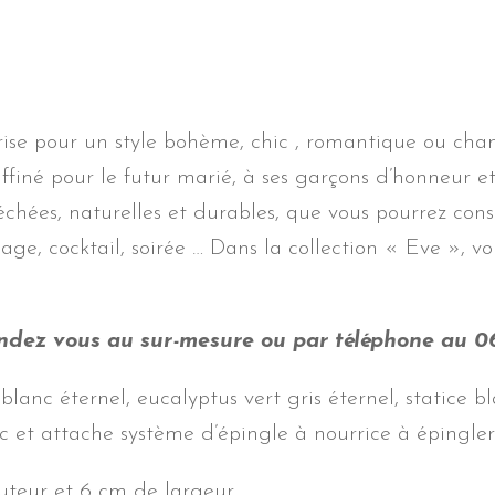
rise pour un style bohème, chic , romantique ou cham
ffiné pour le futur marié, à ses garçons d’honneur et
séchées, naturelles et durables, que vous pourrez con
ge, cocktail, soirée … Dans la collection « Eve », 
endez vous au sur-mesure ou par téléphone au 0
nc éternel, eucalyptus vert gris éternel, statice bla
 et attache système d’épingle à nourrice à épingler s
teur et 6 cm de largeur