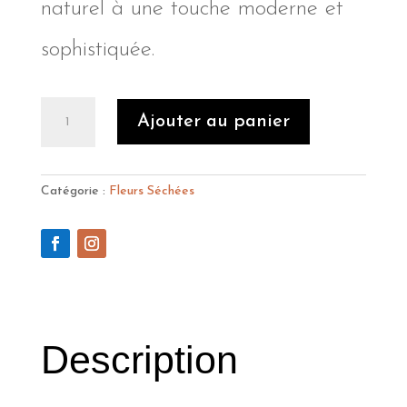
naturel à une touche moderne et
sophistiquée.
quantité
Ajouter au panier
de
Cœur
de
roses
Catégorie :
Fleurs Séchées
rouges
éternelles
"Ecrin
rouge"
Description