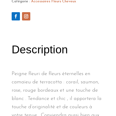
"Terracotta"
Catégorie :
Accessoires Fleurs Cheveux
Description
Peigne fleuri de fleurs éternelles en
camaïeu de terracotta : corail, saumon,
rose, rouge bordeaux et une touche de
blanc . Tendance et chic , il apportera la
touche d’originalité et de couleurs à
votre tenue . Conviendra aussi bien aux