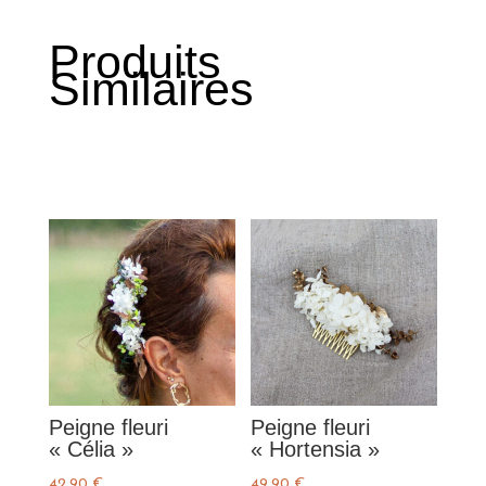
Produits
Similaires
Produits similaires
Peigne fleuri
Peigne fleuri
« Célia »
« Hortensia »
42,90
€
49,90
€